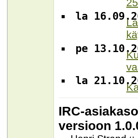
25
la 16.09.2
La
kä
pe 13.10.2
Ku
va
la 21.10.2
Ka
IRC-asiakasoh
versioon 1.0.