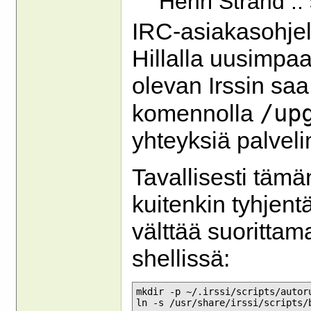
Henri Strand :
IRC-asiakasohjelm
Hillalla uusimpa
olevan Irssin saa
/up
komennolla
yhteyksiä palvelim
Tavallisesti tä
kuitenkin tyhjent
välttää suoritta
shellissä:
mkdir -p ~/.irssi/scripts/autoru