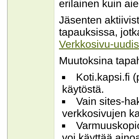
erilainen kuin ai
Jäsenten aktiivist
tapauksissa, jotk
Verkkosivu-uudi
Muutoksina tapa
Koti.kapsi.fi
käytöstä.
Vain sites-ha
verkkosivujen ka
Varmuuskopioi
voi käyttää aino