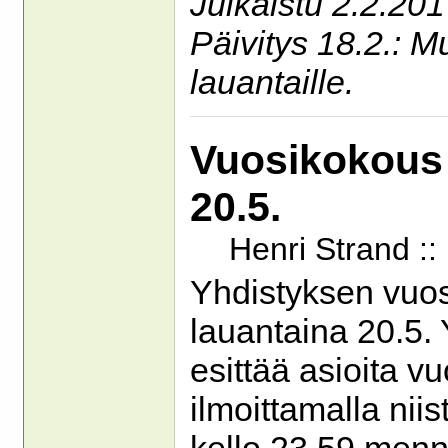
Julkaistu 2.2.201
Päivitys 18.2.: 
lauantaille.
Vuosikokous 
20.5.
Henri Strand :
Yhdistyksen vuos
lauantaina 20.5. 
esittää asioita v
ilmoittamalla niist
kello 23.59 menn