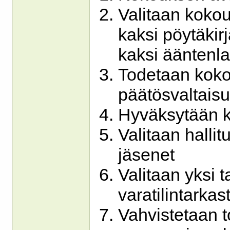
Valitaan kokou
kaksi pöytäkirj
kaksi ääntenla
Todetaan kokou
päätösvaltais
Hyväksytään k
Valitaan halli
jäsenet
Valitaan yksi ta
varatilintarkas
Vahvistetaan t