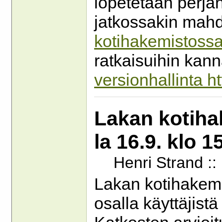
lopetetaan perja
jatkossakin mahd
kotihakemistoss
ratkaisuihin kan
versionhallinta ht
Lakan kotiha
la 16.9. klo 1
Henri Strand ::
Lakan kotihakemi
osalla käyttäjist