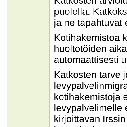
Katkosten arvioi
puolella. Katkoks
ja ne tapahtuvat e
Kotihakemistoa k
huoltotöiden aik
automaattisesti 
Katkosten tarve 
levypalvelinmigra
kotihakemistoja e
levypalvelimelle 
kirjoittavan Irssi