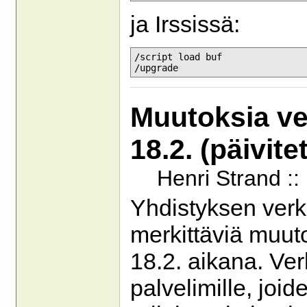
ja Irssissä:
/script load buf

Muutoksia ve
18.2. (päivite
Henri Strand ::
Yhdistyksen verk
merkittäviä muuto
18.2. aikana. Verk
palvelimille, joi