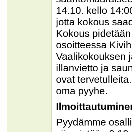
14.10. kello 14:00
jotta kokous saad
Kokous pidetään 
osoitteessa Kivih
Vaalikokouksen j
illanvietto ja sa
ovat tervetullei
oma pyyhe.
Ilmoittautumine
Pyydämme osallis