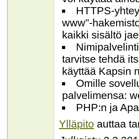
HTTPS-yhteyks
www"-hakemisto 
kaikki sisältö j
Nimipalvelint
tarvitse tehdä i
käyttää Kapsin n
Omille sovell
palvelimensa: w
PHP:n ja Apa
Ylläpito
auttaa ta