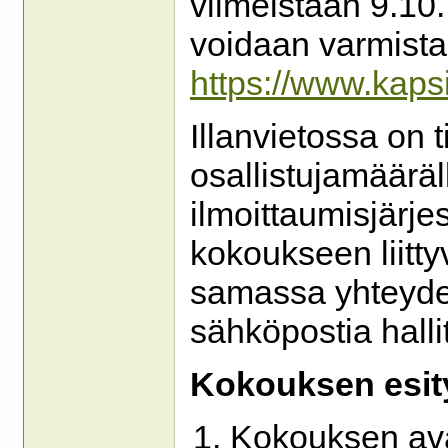
viimeistään 9.10. k
voidaan varmistaa
https://www.kapsi
Illanvietossa on ti
osallistujamääräl
ilmoittaumisjärje
kokoukseen liitty
samassa yhteydes
sähköpostia halli
Kokouksen esity
Kokouksen av