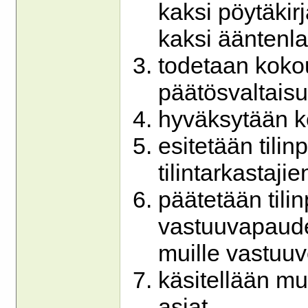
kaksi pöytäkirj
kaksi ääntenla
todetaan kokou
päätösvaltais
hyväksytään k
esitetään tili
tilintarkastaji
päätetään tili
vastuuvapaude
muille vastuuve
käsitellään m
asiat.