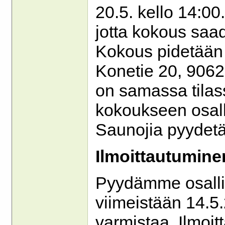
20.5. kello 14:00.
jotta kokous saad
Kokous pidetään 
Konetie 20, 9062
on samassa tilass
kokoukseen osallis
Saunojia pyydet
Ilmoittautumine
Pyydämme osallis
viimeistään 14.5.2
varmistaa. Ilmoit