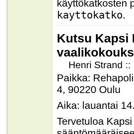
käyttökatkosten 
kayttokatko
.
Kutsu Kapsi I
vaalikokouk
Henri Strand :
Paikka: Rehapolis
4, 90220 Oulu
Aika: lauantai 14
Tervetuloa Kapsi 
sääntömääräisee