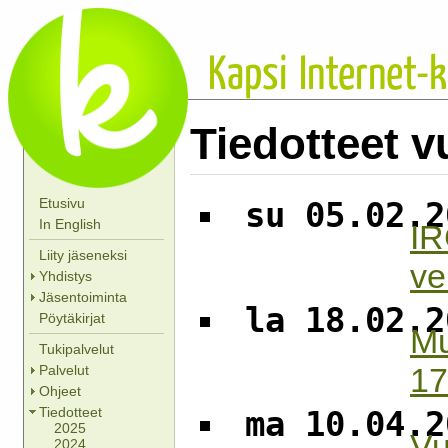
Kapsi
Internet-k
Tiedotteet v
Etusivu
su 05.02.2
In English
IR
Liity jäseneksi
ve
Yhdistys
Jäsentoiminta
la 18.02.2
Pöytäkirjat
Mu
Tukipalvelut
17
Palvelut
Ohjeet
Tiedotteet
ma 10.04.2
2025
Vu
2024