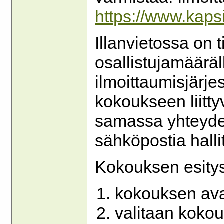
https://www.kapsi
Illanvietossa on ti
osallistujamääräl
ilmoittaumisjärje
kokoukseen liitty
samassa yhteydes
sähköpostia halli
Kokouksen esitys
kokouksen av
valitaan kokou