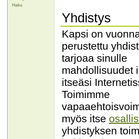
Haku
Yhdistys
Kapsi on vuonn
perustettu yhdist
tarjoaa sinulle
mahdollisuudet i
itseäsi Internetis
Toimimme
vapaaehtoisvoimi
myös itse
osalli
yhdistyksen toi