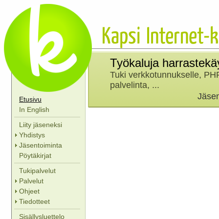
Kapsi
Internet-k
Työkaluja harrastekä
Tuki verkkotunnukselle
,
PHP
palvelinta
, ...
Jäse
Etusivu
In English
Liity jäseneksi
Yhdistys
Jäsentoiminta
Pöytäkirjat
Tukipalvelut
Palvelut
Ohjeet
Tiedotteet
Sisällysluettelo