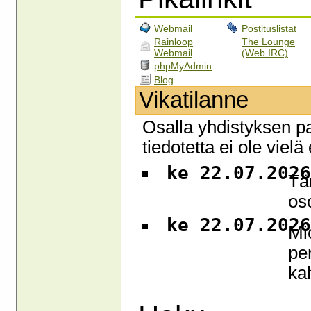
Webmail
Postituslistat
Rainloop
The Lounge
Webmail
(Web IRC)
phpMyAdmin
Blog
Vikatilanne
Osalla yhdistyksen pa
tiedotetta ei ole vielä
ke 22.07.2026
Tä
oso
ke 22.07.2026
Mi
pe
ka