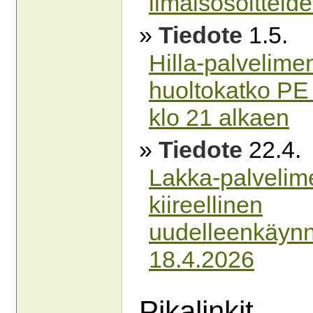
ilmaisosoitteid
»
Tiedote
1.5.
Hilla-palvelime
huoltokatko PE
klo 21 alkaen
»
Tiedote
22.4.
Lakka-palvelim
kiireellinen
uudelleenkäynn
18.4.2026
Pikalinkit