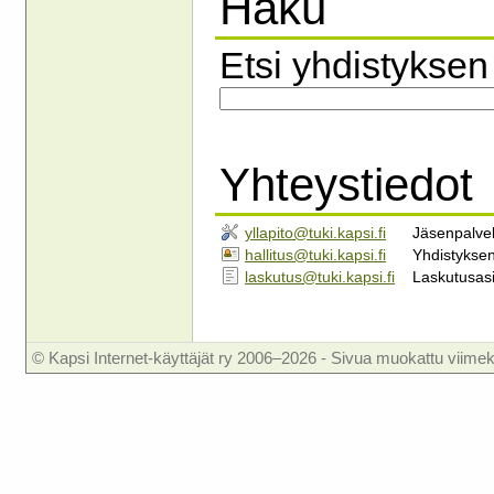
Haku
Etsi yhdistyksen 
Yhteystiedot
yllapito
@
tuki.kapsi.fi
Jäsenpalve
hallitus
@
tuki.kapsi.fi
Yhdistyksen
laskutus
@
tuki.kapsi.fi
Laskutusasi
© Kapsi Internet-käyttäjät ry 2006–2026 - Sivua muokattu viimek